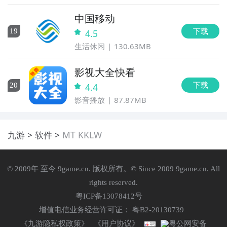
中国移动
下载
19
4.5
生活休闲
130.63MB
影视大全快看
下载
20
4.4
影音播放
87.87MB
九游
软件
MT KKLW
© 2009年 至今 9game.cn. 版权所有。© Since 2009 9game.cn. All
rights reserved.
粤ICP备13078412号
增值电信业务经营许可证： 粤B2-20130739
《九游隐私权政策》
《用户协议》
粤公网安备