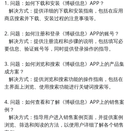
理。

1. 问题：如何下载和安装《博硕信息》APP？

   解决方式：提供详细的下载和安装指南，包括在应用
6. 《Teambition》：Teambition是一款团队协作工
商店搜索并下载、安装过程的注意事项等。

具，提供了任务管理、文件共享、日程安排等功能。它
能够帮助团队高效地合作，推动项目的进展。

2. 问题：如何注册和登录《博硕信息》APP的账号？

   解决方式：提供注册流程和步骤的说明，包括填写必
7. 《印象笔记》：印象笔记是一款强大的笔记应用，支
要信息、验证账号等，同时提供登录操作的指导。

持文字、图片、网页收藏等多种内容的记录和整理。它
可以帮助用户轻松管理个人和团队的知识和信息。

3. 问题：如何浏览和搜索《博硕信息》APP上的产品集
成方案？

8. 《百度网盘》：百度网盘是一款云存储服务应用，提
   解决方式：提供浏览和搜索功能的操作指南，包括在
供了文件备份、共享、下载和在线预览等功能。它能够
主界面上浏览、使用搜索功能进行关键词搜索等。

方便地管理和共享办公文件，提高工作效率。

4. 问题：如何查看和了解《博硕信息》APP上的销售案
9. 《金山快盘》：金山快盘是一款云存储和在线办公服
例？

务应用，支持文件同步、在线文档编辑、团队协作等功
   解决方式：指导用户进入销售案例页面，并提供案例
能。它能够满足个人和团队的办公需求。

浏览、筛选和阅读的方法，以便用户详细了解各个销售