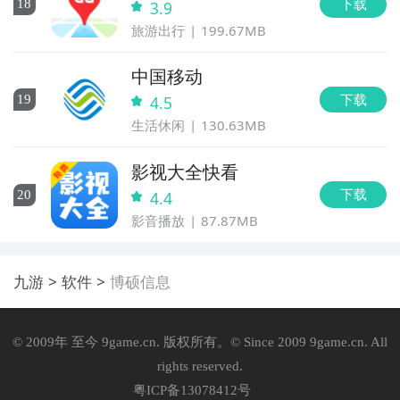
下载
18
3.9
旅游出行
199.67MB
中国移动
下载
19
4.5
生活休闲
130.63MB
影视大全快看
下载
20
4.4
影音播放
87.87MB
九游
软件
博硕信息
© 2009年 至今 9game.cn. 版权所有。© Since 2009 9game.cn. All
rights reserved.
粤ICP备13078412号