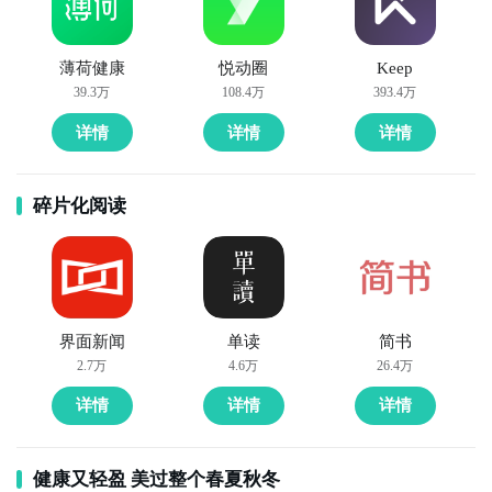
薄荷健康
悦动圈
Keep
39.3万
108.4万
393.4万
详情
详情
详情
碎片化阅读
界面新闻
单读
简书
2.7万
4.6万
26.4万
详情
详情
详情
健康又轻盈 美过整个春夏秋冬