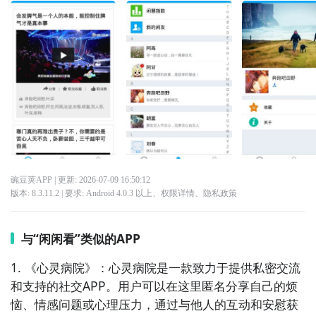
豌豆荚APP
| 更新:
2026-07-09 16:50:12
版本:
8.3.11.2
| 要求:
Android 4.0.3 以上、
权限详情
、
隐私政策
与“闲闲看”类似的APP
1. 《心灵病院》：心灵病院是一款致力于提供私密交流
和支持的社交APP。用户可以在这里匿名分享自己的烦
恼、情感问题或心理压力，通过与他人的互动和安慰获