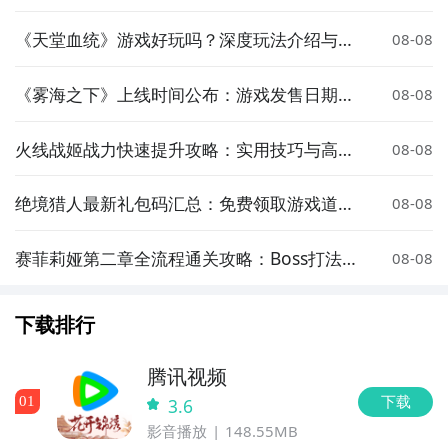
《天堂血统》游戏好玩吗？深度玩法介绍与体
08-08
验评测
《雾海之下》上线时间公布：游戏发售日期一
08-08
览
火线战姬战力快速提升攻略：实用技巧与高效
08-08
养成方法
绝境猎人最新礼包码汇总：免费领取游戏道具
08-08
与资源
赛菲莉娅第二章全流程通关攻略：Boss打法、
08-08
隐藏要素与难点解析
下载排行
腾讯视频
下载
0
1
3.6
影音播放
148.55MB