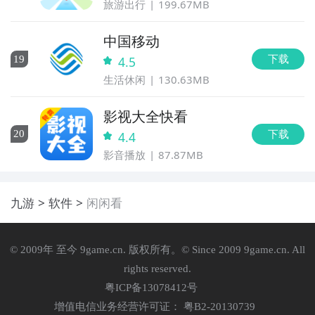
旅游出行
199.67MB
中国移动
下载
19
4.5
生活休闲
130.63MB
影视大全快看
下载
20
4.4
影音播放
87.87MB
九游
软件
闲闲看
© 2009年 至今 9game.cn. 版权所有。© Since 2009 9game.cn. All
rights reserved.
粤ICP备13078412号
增值电信业务经营许可证： 粤B2-20130739