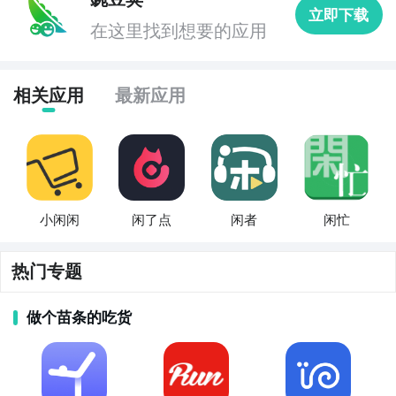
5. 《情感倾诉社》：情感倾诉社是一个致力于提供情感
立即下载
支持和交流的社交APP。用户可以在这里匿名分享自己
在这里找到想要的应用
的情感经历、烦恼或心理困扰，与其他用户互动交流并
获得建议和支持。

相关应用
最新应用
6. 《秘密日记本》：秘密日记本是一个提供私密交流和
分享的社交APP。用户可以在这里匿名记录自己的感
受、秘密或日常心情，与其他用户进行互动和评论。

7. 《悄悄话》：悄悄话是一个私密社交APP，用户可以
小闲闲
闲了点
闲者
闲忙
在这里匿名发表悄悄话、留言或评论。应用提供了多重
身份保护措施，让用户可以自由地表达自己的心声，同
热门专题
时保护个人隐私。

做个苗条的吃货
8. 《心事分享圈》：心事分享圈是一个致力于提供私密
交流和倾诉的社交APP。用户可以在这里匿名分享自己
的心事、烦恼或心理困扰，与其他用户互动交流并获得
支持和建议。
