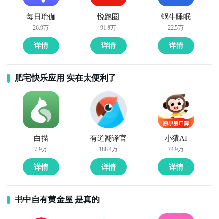
每日瑜伽
悦跑圈
蜗牛睡眠
9. 《秘密日记》：秘密日记是一个提供私密分享和交流
26.9万
91.9万
22.5万
的社交APP。用户可以在这里匿名记录自己的秘密、心
详情
详情
详情
情或生活琐事，与其他用户分享并互动。

10. 《心灵驿站》：心灵驿站是一个通讯社交APP，用
肥宅快乐应用 实在太便利了
户可以在这里匿名发表心情、分享秘密或留言评论。应
用提供了隐私保护措施，让用户可以自由地倾诉和交
流。
白描
有道翻译官
小猿AI
7.9万
188.4万
74.9万
详情
详情
详情
书中自有黄金屋 是真的