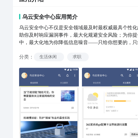
乌云安全中心
应用
简介
乌云安全中心不仅是安全领域最及时最权威最具个性化
助你及时响应漏洞事件，最大化规避安全风险；为你提
中，最大化地为你降低信息噪音——只给你想要的，只
的安全才是最具价值最靠谱的安全。乌云漏洞报告平台：www
分类
：
何意见或建议均可反馈给我们，你的建议对我们弥足珍贵
生活休闲
求职
app_feedback@wooyun.org使用安全中心
乌云安全中心真正能带给你想要的「安全」。