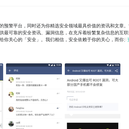
的预警平台，同时还为你精选安全领域最具价值的资讯和文章。
供最可靠的安全资讯、漏洞信息，在充斥着纷繁复杂信息的互联
给你关心的「安全」。我们相信，安全依赖于你的关心，而你关
.wooyun.org     官方微博：@乌云安全中心使用过程中如
，将会帮助我们做到更好，为你做得更好。App 反馈邮箱：
客户端时，可使用「关于」-「意见反馈」功能，将你的建议邮件反馈给我们，