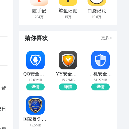
随手记
鲨鱼记账
口袋记账
204万
15万
19.6万
猜你喜欢
更多
QQ安全中心
YY安全中心
手机安全管家
12.69MB
15.22MB
51.27MB
详情
详情
详情
，帮
决日
国家反诈中心
45.5MB