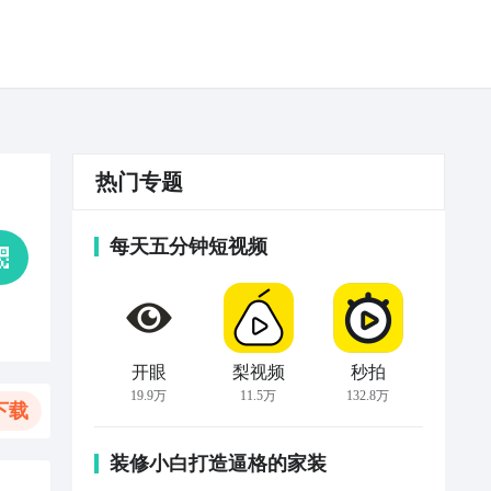
热门专题
每天五分钟短视频
开眼
梨视频
秒拍
19.9万
11.5万
132.8万
下载
装修小白打造逼格的家装