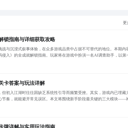
更
解锁指南与详细获取攻略
挑战与沉浸式叙事体验，在众多游戏品类中占据不可替代的地位。本期内
码侵入》的全成就解锁指南。玩家将在游戏中扮演一名AI调查助手，以第
键信息。本作共设有54项成就，涵盖主线推进、操作技巧、隐藏行为及策
关卡答案与玩法详解
，但初入江湖时往往因缺乏系统性引导而频繁受挫。其实，游戏内已埋藏
心节奏，就能避开常见误区。本文将围绕新手阶段最关键的三大模块——
阵容配置，提供清晰可执行的入门指南，助你高效起步。神秘商店：资源
的黄金
卡牌详解与实用玩法指南