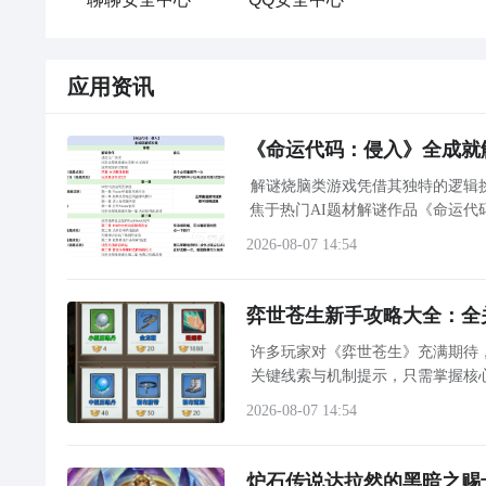
应用资讯
《命运代码：侵入》全成就
解谜烧脑类游戏凭借其独特的逻辑
焦于热门AI题材解谜作品《命运代
称视角深入数据世界，逐层破译关
2026-08-07 14:54
弈世苍生新手攻略大全：全
许多玩家对《弈世苍生》充满期待
关键线索与机制提示，只需掌握核
商店策略、侠客培养优先级、上阵
2026-08-07 14:54
炉石传说达拉然的黑暗之赐