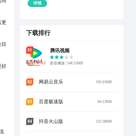
为用
详情
活更
下载排行
业目
0
1
腾讯视频
影音播放
|
148.55MB
更好
网易云音乐
0
2
195.63MB


百度极速版
0
3
84.13MB
抖音火山版
0
4
332.58MB
流