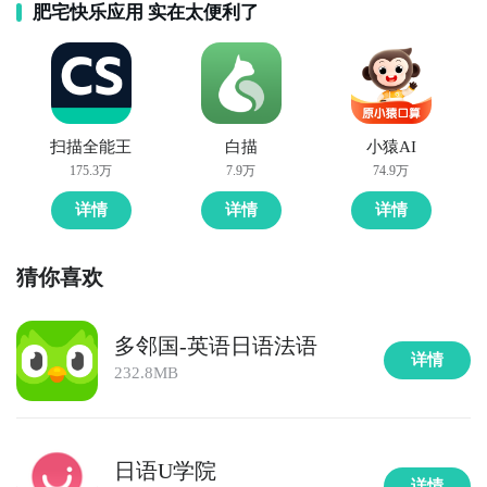
肥宅快乐应用 实在太便利了
扫描全能王
白描
小猿AI
175.3万
7.9万
74.9万
详情
详情
详情
猜你喜欢
多邻国-英语日语法语
详情
232.8MB
日语U学院
详情