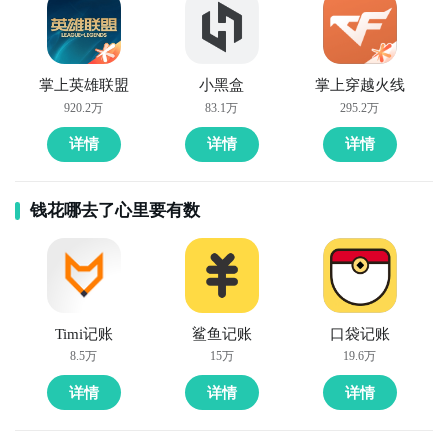
掌上英雄联盟
小黑盒
掌上穿越火线
920.2万
83.1万
295.2万
详情
详情
详情
钱花哪去了心里要有数
Timi记账
鲨鱼记账
口袋记账
8.5万
15万
19.6万
详情
详情
详情