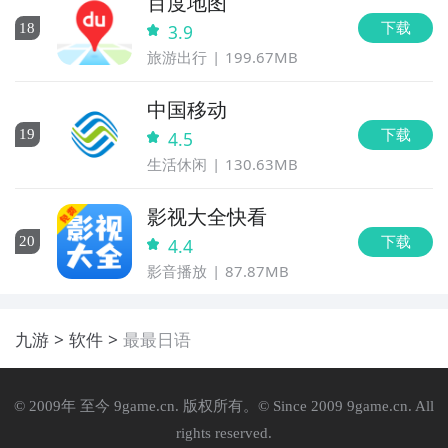
百度地图
下载
18
3.9
旅游出行
199.67MB
中国移动
下载
19
4.5
生活休闲
130.63MB
影视大全快看
下载
20
4.4
影音播放
87.87MB
九游
软件
最最日语
© 2009年 至今 9game.cn. 版权所有。© Since 2009 9game.cn. All
rights reserved.