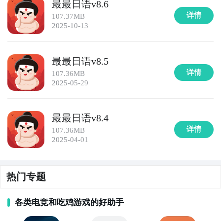
最最日语v8.6
用户可以通过阅读和理解题目来提高中文阅读能力。

详情
107.37MB
2025-10-13
9. 《中文发音宝典》：这款APP提供了标准的中文发音
教学和练习，包括声母、韵母、声调等内容。用户可以
通过模仿语音示范和口语练习来提高中文发音准确度。

最最日语v8.5
详情
107.36MB
10. 《中文文化探索》：该APP为用户提供了丰富的中
2025-05-29
文文化知识，包括传统节日、历史人物、文学艺术等内
容。用户可以通过阅读和互动学习，深入了解中文文化
最最日语v8.4
的魅力。
详情
107.36MB
2025-04-01
热门专题
各类电竞和吃鸡游戏的好助手