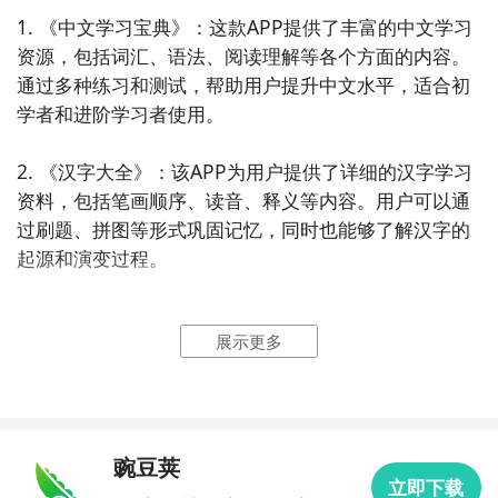
1. 《中文学习宝典》：这款APP提供了丰富的中文学习
资源，包括词汇、语法、阅读理解等各个方面的内容。
通过多种练习和测试，帮助用户提升中文水平，适合初
学者和进阶学习者使用。

2. 《汉字大全》：该APP为用户提供了详细的汉字学习
资料，包括笔画顺序、读音、释义等内容。用户可以通
过刷题、拼图等形式巩固记忆，同时也能够了解汉字的
起源和演变过程。

3. 《中文口语达人》：这款APP旨在帮助用户提高中文
展示更多
口语表达能力。它提供了丰富的实用对话、口语练习和
情景对话，让用户通过模拟真实场景来提升口语交流能
力。

4. 《中文写作宝典》：该APP为用户提供了中文写作的
豌豆荚
立即下载
指导和练习，包括常用写作句型、论证技巧、段落组织