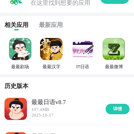
在这里找到想要的应用
等内容。用户可以通过模拟写作题目进行练习，提高写
作水平。

相关应用
最新应用
5. 《中文听力宝典》：这款APP为用户提供了各种难度
和主题的中文听力材料，包括新闻、故事、讲座等。用
户可以通过听力练习和理解题目来提高中文听力能力。

6. 《中文语法通》：该APP为用户提供了中文语法的深
最最剧场
最最汉字
IT日语
最最微博
入解析和练习，包括句型、词类、语法规则等内容。用
户可以通过填空、改错等形式来巩固所学的语法知识。

历史版本
7. 《中文词汇宝典》：这款APP提供了丰富的中文词汇
资源，包括常用词汇、同义词、反义词等。用户可以通
最最日语v8.7
过刷题、记忆卡片等形式来扩展词汇量。

详情
107.4MB
2025-10-17
8. 《中文阅读乐园》：该APP为用户提供了各种难度和
主题的中文阅读材料，包括新闻、故事、文化介绍等。