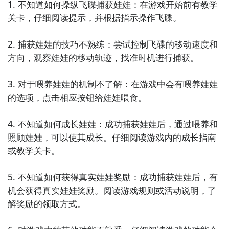
1. 不知道如何操纵飞碟捕获娃娃：在游戏开始前有教学
关卡，仔细阅读提示，并根据指示操作飞碟。

5. 《迷题破解师》：解开各种谜题和难题，通过观察和
分析收集的线索，破解事件背后的真相。

2. 捕获娃娃的技巧不熟练：尝试控制飞碟的移动速度和
方向，观察娃娃的移动轨迹，找准时机进行捕获。

6. 《数独大师》：经典数独游戏，通过填写数字到九宫
格中，保证每一行、每一列和每一个小九宫格都包含1-9
3. 对于喂养娃娃的机制不了解：在游戏中会有喂养娃娃
的数字，锻炼逻辑推理能力。

的选项，点击相应按钮给娃娃喂食。

7. 《消消乐》：消除相同颜色的方块，通过合理规划消
4. 不知道如何成长娃娃：成功捕获娃娃后，通过喂养和
除顺序，达到关卡要求，享受休闲的消除乐趣。

照顾娃娃，可以使其成长。仔细阅读游戏内的成长指南
或教学关卡。

8. 《魔方大师》：挑战各种难度的魔方拼图，通过旋转
和移动魔方块，还原魔方的每一个面。

5. 不知道如何获得真实娃娃奖励：成功捕获娃娃后，有
机会获得真实娃娃奖励。阅读游戏规则或活动说明，了
9. 《翻转棋局》：将整个棋局的棋子颜色翻转为同一种
解奖励的领取方式。

颜色，通过合理的翻转顺序和策略，完成每个挑战。
