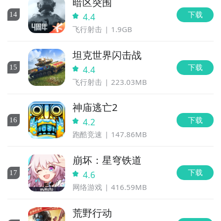
暗区突围
下载
14
4.4
飞行射击
1.9GB
坦克世界闪击战
下载
15
4.4
飞行射击
223.03MB
神庙逃亡2
下载
16
4.2
跑酷竞速
147.86MB
崩坏：星穹铁道
下载
17
4.6
网络游戏
416.59MB
荒野行动