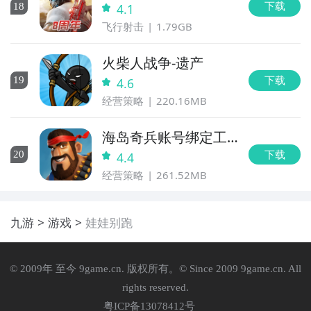
下载
18
4.1
飞行射击
1.79GB
火柴人战争-遗产
下载
19
4.6
经营策略
220.16MB
海岛奇兵账号绑定工
具
下载
20
4.4
经营策略
261.52MB
九游
游戏
娃娃别跑
© 2009年 至今 9game.cn. 版权所有。© Since 2009 9game.cn. All
rights reserved.
粤ICP备13078412号