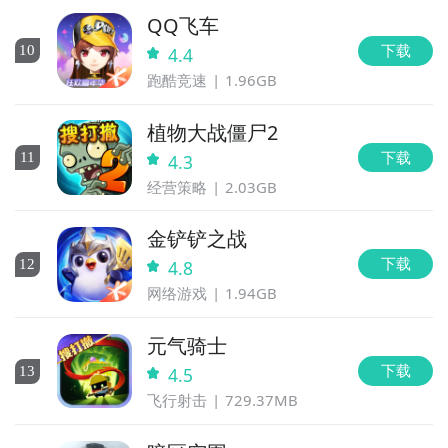
QQ飞车
下载
10
4.4
跑酷竞速
1.96GB
植物大战僵尸2
下载
11
4.3
经营策略
2.03GB
金铲铲之战
下载
12
4.8
网络游戏
1.94GB
元气骑士
下载
13
4.5
飞行射击
729.37MB