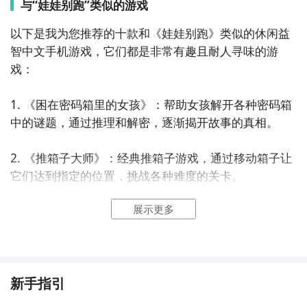
与“娃娃别跑”类似的游戏
以下是我为您推荐的十款和《娃娃别跑》类似的休闲益
智中文手机游戏，它们都是非常有趣且耐人寻味的游
戏：

1. 《困在密码箱里的女孩》：帮助女孩解开各种密码箱
中的谜题，通过推理和解密，逐渐揭开故事的真相。

2. 《推箱子大师》：经典推箱子游戏，通过移动箱子让
它们达到指定的位置，挑战各种难度的关卡。

展示更多
3. 《纸上迷宫》：使用手指滑动纸片，将迷宫中的小球
引导到出口，注意避开各种陷阱和障碍物。

4. 《数字猜猜猜》：猜测数字排列的顺序和组合，通过
猜测和推理找出正确的答案，挑战自己的逻辑思维能
新手指引
力。
