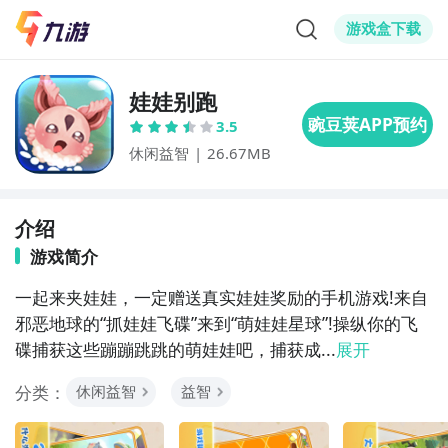
游戏盒下载
娃娃别跑
3.5
休闲益智
|
26.67MB
介绍
游戏简介
一起来夹娃娃，一定赠送真实娃娃奖励的手机游戏!来自
邪恶地球的“抓娃娃飞碟”来到“萌娃娃星球”!操纵你的飞
碟捕获这些蹦蹦跳跳的萌娃娃吧，捕获成...
展开
分类：
休闲益智
益智