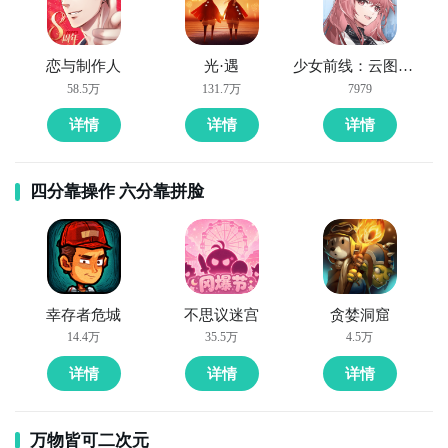
恋与制作人
光·遇
少女前线：云图计划
58.5万
131.7万
7979
详情
详情
详情
四分靠操作 六分靠拼脸
幸存者危城
不思议迷宫
贪婪洞窟
14.4万
35.5万
4.5万
详情
详情
详情
万物皆可二次元