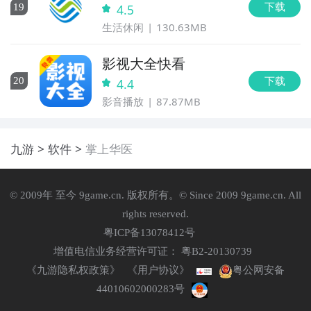
下载
19
4.5
生活休闲
130.63MB
影视大全快看
下载
20
4.4
影音播放
87.87MB
九游
软件
掌上华医
© 2009年 至今 9game.cn. 版权所有。© Since 2009 9game.cn. All
rights reserved.
粤ICP备13078412号
增值电信业务经营许可证： 粤B2-20130739
《九游隐私权政策》
《用户协议》
粤公网安备
44010602000283号