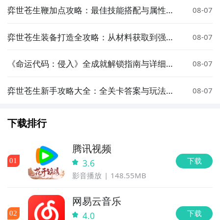
弈世苍生鞭加点攻略：最佳技能搭配与属性分
08-07
配方案
弈世苍生装备打造全攻略：从材料获取到强化
08-07
升级详细教程
《命运代码：侵入》全成就解锁指南与详细获
08-07
取攻略
弈世苍生新手攻略大全：全关卡答案与玩法详
08-07
解
下载排行
腾讯视频
下载
0
1
3.6
影音播放
148.55MB
网易云音乐
下载
0
2
4.0