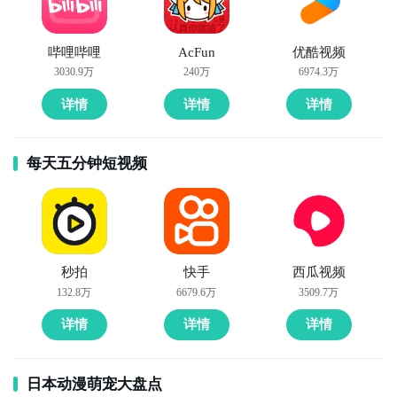
哔哩哔哩
AcFun
优酷视频
3030.9万
240万
6974.3万
详情
详情
详情
每天五分钟短视频
秒拍
快手
西瓜视频
132.8万
6679.6万
3509.7万
详情
详情
详情
日本动漫萌宠大盘点