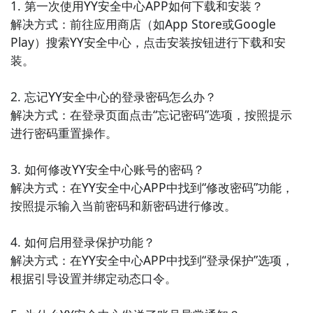
1. 第一次使用YY安全中心APP如何下载和安装？

能，保障用户的手机安全和隐私。

解决方式：前往应用商店（如App Store或Google 
Play）搜索YY安全中心，点击安装按钮进行下载和安
6. 《安全卫士》：安全卫士是一款简洁实用的手机安全
装。

工具，提供病毒查杀、手机清理、防盗追踪等功能，保
护用户的手机安全。

2. 忘记YY安全中心的登录密码怎么办？

解决方式：在登录页面点击“忘记密码”选项，按照提示
7. 《瑞星安全助手》：瑞星安全助手是一款专业的手机
进行密码重置操作。

安全应用，提供病毒查杀、手机清理、隐私保护等功
能，保障用户的手机安全和隐私。

3. 如何修改YY安全中心账号的密码？

解决方式：在YY安全中心APP中找到“修改密码”功能，
8. 《360清理大师》：360清理大师是一款功能全面的
按照提示输入当前密码和新密码进行修改。

手机清理应用，可以清理手机垃圾文件、缓存、无用应
用等，提升手机性能和空间，保持手机安全和流畅。

4. 如何启用登录保护功能？

解决方式：在YY安全中心APP中找到“登录保护”选项，
9. 《腾讯电脑管家》：腾讯电脑管家是一款综合的电脑
根据引导设置并绑定动态口令。

安全工具，提供病毒查杀、系统优化、软件管理等功
能，保护用户的电脑安全和性能。
