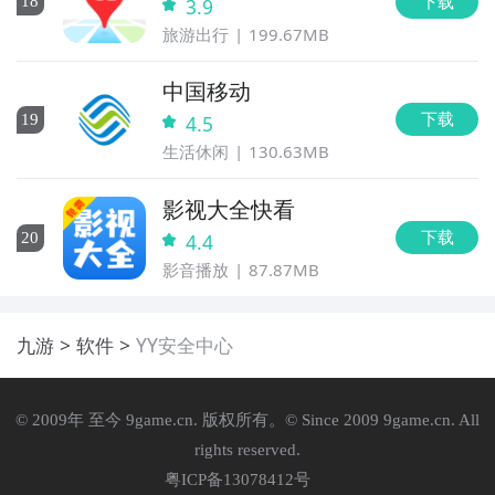
下载
18
3.9
旅游出行
199.67MB
中国移动
下载
19
4.5
生活休闲
130.63MB
影视大全快看
下载
20
4.4
影音播放
87.87MB
九游
软件
YY安全中心
© 2009年 至今 9game.cn. 版权所有。© Since 2009 9game.cn. All
rights reserved.
粤ICP备13078412号