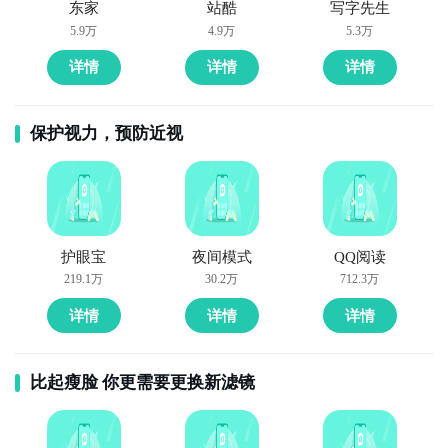
东家
站酷
写字先生
5.9万
4.9万
5.3万
详情
详情
详情
保护视力，预防近视
护眼宝
夜间模式
QQ阅读
219.1万
30.2万
712.3万
详情
详情
详情
比起瘦脸 你更需要更换新滤镜