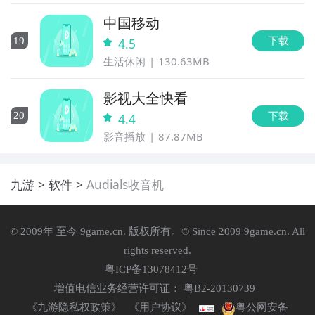
中国移动
下载
19
4.5
生活休闲
130.63MB
影视大全快看
下载
20
4.4
影音播放
87.87MB
九游
软件
Audials收音机
© 2009年 至今 9game.cn. 版权所有。© Since 2009 9game.cn. All
rights reserved.
粤ICP备13078412号
增值电信业务经营许可证： 粤B2-20130739
《九游隐私权政策》
《用户协议》
粤公网安备