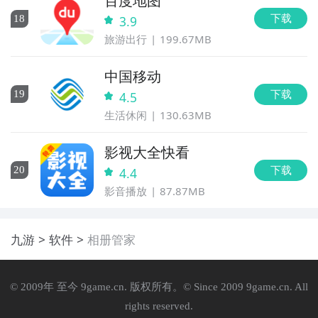
百度地图
下载
18
3.9
旅游出行
199.67MB
中国移动
下载
19
4.5
生活休闲
130.63MB
影视大全快看
下载
20
4.4
影音播放
87.87MB
九游
软件
相册管家
© 2009年 至今 9game.cn. 版权所有。© Since 2009 9game.cn. All
rights reserved.