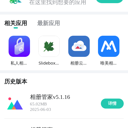
在这里找到想要的应用
以设置私密相册保护个人隐私。

6. 《照片星球》：照片星球是一款有趣的摄影图像应
相关应用
最新应用
用，用户可以通过拍摄照片并在地球上标记位置来创建
个性化的相册，同时支持照片编辑和分享功能。

7. 《拼图相册》：拼图相册是一款独特的相册管理应
用，用户可以将多张照片拼接成拼图，并添加文字和贴
私人相册
Slidebox相
相册云管
唯美相册
纸，创造出独特的相册风格。

管家
册管家
家
管家
8. 《相册云》：相册云是一款云端相册管理应用，用户
历史版本
可以将照片上传到云端并进行备份，随时随地浏览和分
享照片，还支持多设备同步。

相册管家v5.1.16
详情
65.02MB
9. 《照片魔法师》：照片魔法师是一款强大的摄影图像
2025-06-03
应用，提供高级的照片编辑和修复功能，帮助用户将普
通照片变得更加精美，同时支持相册管理和分享。
