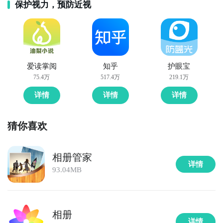
保护视力，预防近视
爱读掌阅
知乎
护眼宝
75.4万
517.4万
219.1万
详情
详情
详情
猜你喜欢
相册管家
详情
93.04MB
相册
详情