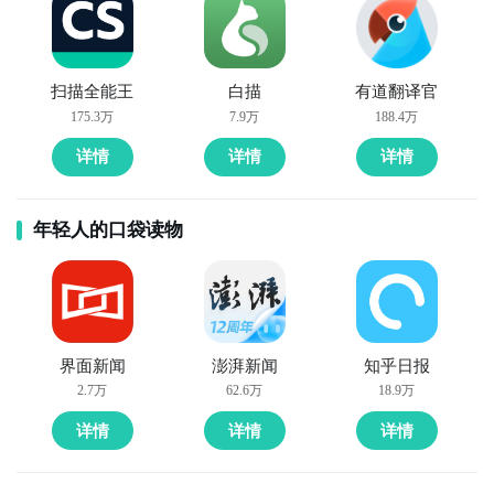
扫描全能王
白描
有道翻译官
175.3万
7.9万
188.4万
详情
详情
详情
年轻人的口袋读物
界面新闻
澎湃新闻
知乎日报
2.7万
62.6万
18.9万
详情
详情
详情