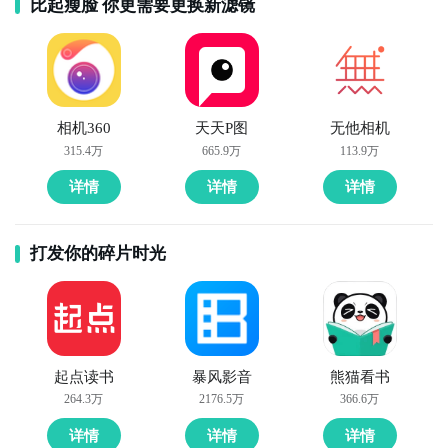
比起瘦脸 你更需要更换新滤镜
相机360
天天P图
无他相机
315.4万
665.9万
113.9万
详情
详情
详情
打发你的碎片时光
起点读书
暴风影音
熊猫看书
264.3万
2176.5万
366.6万
详情
详情
详情