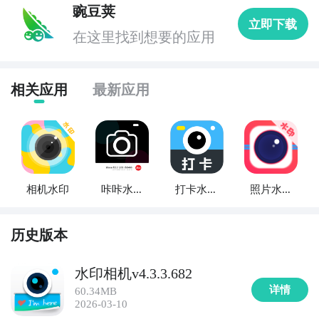
5. 《猫咪相机》 - 喜欢可爱的猫咪吗？这款APP可以给
豌豆荚
立即下载
您的照片添加各种可爱的猫咪元素，让您的照片更加有
在这里找到想要的应用
趣和迷人。

6. 《魔法相机》 - 这款APP可以为您的照片添加神奇的
相关应用
最新应用
魔法效果，让您的照片充满奇幻和梦幻的感觉。

7. 《拼图相机》 - 想要制作独特的拼图照片吗？这款
APP提供了多种拼图模板和效果，让您可以轻松制作出
个性化的拼图照片。

相机水印
咔咔水印
打卡水印
照片水印
相机
相机
相机
8. 《滤镜相机》 - 这款APP提供了多种精美的滤镜，帮
助您为照片增加艺术效果和色彩鲜艳。

历史版本
9. 《漫画相机》 - 这款APP可以将您的照片转换成漫画
水印相机v4.3.3.682
风格，让您的照片看起来像是出自漫画书一样有趣和生
详情
60.34MB
动。

2026-03-10