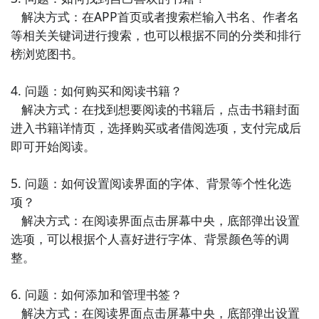
化的内容阅读体验，帮助用户获取最新、最热的资讯。

   解决方式：在APP首页或者搜索栏输入书名、作者名
等相关关键词进行搜索，也可以根据不同的分类和排行
6. 《悦读》：悦读是一款精选优质小说和新闻的阅读
榜浏览图书。

APP，提供多种阅读模式和个性化推荐，支持离线下载
和自动书签记录，让你更方便地享受阅读。

4. 问题：如何购买和阅读书籍？

   解决方式：在找到想要阅读的书籍后，点击书籍封面
7. 《今日头条》：今日头条是一款以新闻资讯为主要内
进入书籍详情页，选择购买或者借阅选项，支付完成后
容的阅读APP，汇集全网热门资讯和个性化推荐，提供
即可开始阅读。

多样化的阅读体验和即时新闻更新，满足用户对时事资
讯的需求。

5. 问题：如何设置阅读界面的字体、背景等个性化选
项？

8. 《微博阅读》：微博阅读是一款集微博热门话题、新
   解决方式：在阅读界面点击屏幕中央，底部弹出设置
闻资讯和小说阅读为一体的阅读APP，提供个性化的内
选项，可以根据个人喜好进行字体、背景颜色等的调
容推荐和实时更新，让你随时掌握社交热点和时事动
整。

态。

6. 问题：如何添加和管理书签？

9. 《多看阅读》：多看阅读是一款专注于电子书阅读的
   解决方式：在阅读界面点击屏幕中央，底部弹出设置
APP，提供海量正版电子书资源和个性化推荐，支持多