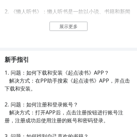
2. 《懒人听书》：懒人听书是一款以小说、书籍和新闻
资讯为主要内容的阅读APP，提供海量正版小说资源和
展示更多
精彩书籍推荐，支持多种阅读模式和个性化设置，为用
户带来舒适的阅读体验。

3. 《网易云阅读》：网易云阅读是一款综合性阅读
APP，涵盖了小说、漫画、杂志等多种阅读内容，拥有
新手指引
海量正版资源和个性化推荐，支持离线下载和多设备同
1. 问题：如何下载和安装《起点读书》APP？

步，让你随时随地阅读你喜爱的内容。

   解决方式：在PP助手搜索《起点读书》APP，并点击
下载和安装。

4. 《快看漫画》：快看漫画是一款以漫画为主题的阅读
APP，提供丰富的漫画资源和精彩的漫画推荐，支持在
2. 问题：如何注册和登录账号？

线阅读和离线下载，让你与心爱的漫画作品相伴。

   解决方式：打开APP后，点击注册按钮进行账号注
册，注册成功后使用注册的账号和密码登录。

5. 《一点资讯》：一点资讯是一款以新闻资讯为核心的
阅读APP，汇集全网热门新闻和个性化推荐，提供多样
3. 问题：如何找到自己喜欢的书籍？
