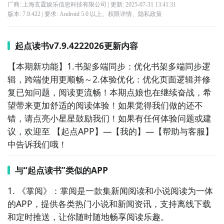
厂商: 上海玄霆娱乐信息科技有限公司
| 更新:
2025-07-31 13:41:31
版本:
7.9.422
| 要求:
Android 5.0 以上、
权限详情
、
隐私政策
起点读书v7.9.4222026更新内容
【本期新功能】1.书架多端同步：优化书架多端同步逻
辑，跨端使用更顺畅～2.体验优化：优化页面逻辑并修
复已知问题，阅读更流畅！本期点娘也在继续奋战，希
望带来更加舒适的阅读体验！如果觉得我们做的还不
错，请点亮小星星鼓励我们！如果有任何体验问题或建
议，欢迎至 【起点APP】—【我的】—【帮助与客服】
中告诉我们哦！
与“起点读书”类似的APP
1. 《掌阅》：掌阅是一款集新闻阅读和小说阅读为一体
的APP，提供各类热门小说和新闻资讯，支持离线下载
和定时推送，让你随时随地畅享阅读乐趣。
