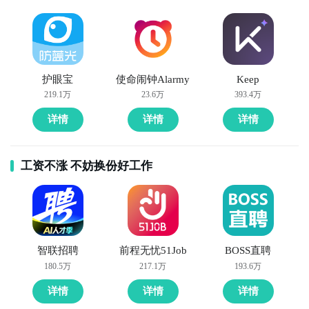
护眼宝
使命闹钟Alarmy
Keep
219.1万
23.6万
393.4万
详情
详情
详情
工资不涨 不妨换份好工作
智联招聘
前程无忧51Job
BOSS直聘
180.5万
217.1万
193.6万
详情
详情
详情