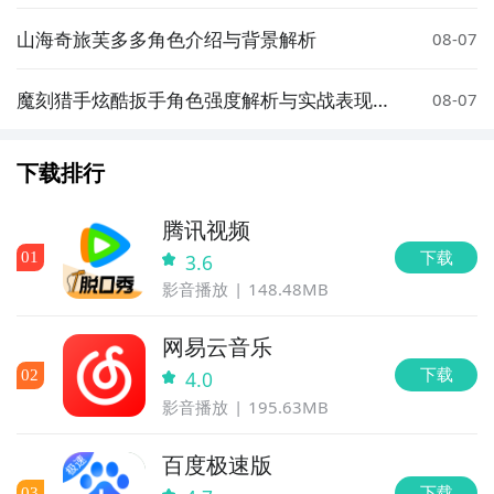
技巧
山海奇旅芙多多角色介绍与背景解析
08-07
魔刻猎手炫酷扳手角色强度解析与实战表现评
08-07
测
下载排行
腾讯视频
下载
0
1
3.6
影音播放
148.48MB
网易云音乐
下载
0
2
4.0
影音播放
195.63MB
百度极速版
下载
0
3