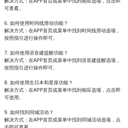
解决方式：在APP首页或菜单中找到相应选项，点击即
划、管理自己的书单等，让阅读变得更加有条理和高
可查看。

效。

6. 如何使用时间线滑动功能？

9. 《音乐推荐-个性电台》：这款APP提供音乐推荐和个
解决方式：在APP首页或菜单中找到时间线滑动选项，
性电台功能，根据用户的音乐喜好，推荐适合的音乐和
按照指引进行操作即可。

电台，让用户享受个性化的音乐推荐服务。

7. 如何使用语音建提醒功能？

10. 《睡眠助手-放松音乐》：该APP提供睡眠助手和放
解决方式：在APP首页或菜单中找到语音建提醒选项，
松音乐功能，用户可以选择放松音乐、设置睡眠计划、
按照指引进行操作即可。

使用专业的放松技巧，帮助用户获得更好的睡眠质量。
8. 如何使用生日本和星座功能？

解决方式：在APP首页或菜单中找到相应选项，点击即
可使用。

9. 如何找到同城活动？

解决方式：在APP首页或菜单中找到同城活动选项，点
击即可查看。
