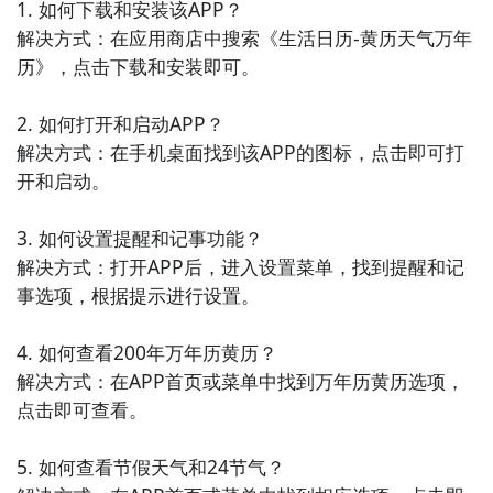
1. 如何下载和安装该APP？

解决方式：在应用商店中搜索《生活日历-黄历天气万年
5. 《美食秘籍-烹饪菜谱》：这款APP提供美食秘籍和烹
历》，点击下载和安装即可。

饪菜谱，用户可以浏览各种菜谱、学习烹饪技巧，并收
藏自己喜欢的菜谱，方便日常的烹饪和美食探索。

2. 如何打开和启动APP？

解决方式：在手机桌面找到该APP的图标，点击即可打
6. 《艺术创作-手绘绘画》：该APP为用户提供艺术创作
开和启动。

和手绘绘画功能，用户可以通过手机进行绘画创作，学
习绘画技巧，并与其他用户分享作品，让艺术创作变得
3. 如何设置提醒和记事功能？

更加轻松和有趣。

解决方式：打开APP后，进入设置菜单，找到提醒和记
事选项，根据提示进行设置。

7. 《健身计划-运动健康》：这款APP提供健身计划和运
动健康功能，用户可以制定健身计划、记录运动数据、
4. 如何查看200年万年历黄历？

查看运动指导等，帮助用户更好地管理自己的身体健
解决方式：在APP首页或菜单中找到万年历黄历选项，
康。

点击即可查看。

8. 《读书笔记-阅读管理》：该APP为用户提供读书笔记
5. 如何查看节假天气和24节气？

和阅读管理功能，用户可以记录读书笔记、制定阅读计