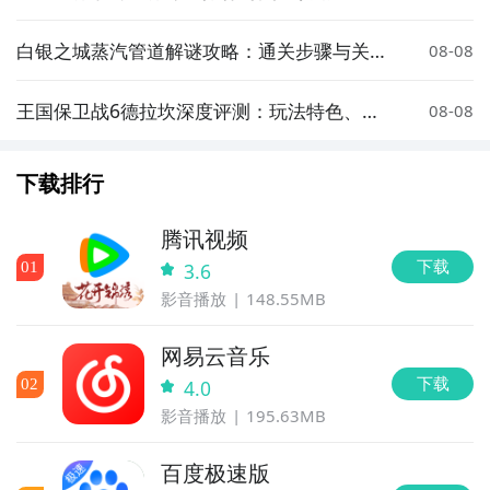
白银之城蒸汽管道解谜攻略：通关步骤与关键
08-08
技巧详解
王国保卫战6德拉坎深度评测：玩法特色、关
08-08
卡设计与策略技巧全解析
下载排行
腾讯视频
下载
0
1
3.6
影音播放
148.55MB
网易云音乐
下载
0
2
4.0
影音播放
195.63MB
百度极速版