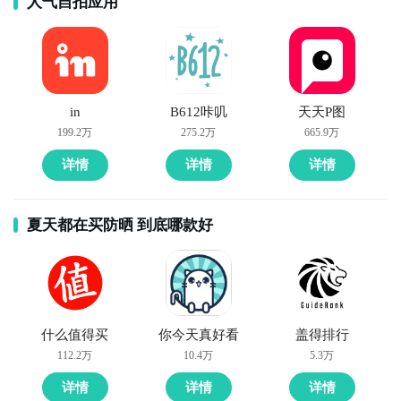
人气自拍应用
in
B612咔叽
天天P图
199.2万
275.2万
665.9万
详情
详情
详情
夏天都在买防晒 到底哪款好
什么值得买
你今天真好看
盖得排行
112.2万
10.4万
5.3万
详情
详情
详情