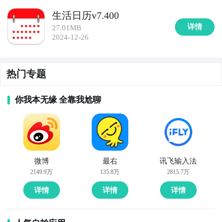
生活日历v7.400
详情
27.01MB
2024-12-26
热门专题
你我本无缘 全靠我尬聊
微博
最右
讯飞输入法
2149.9万
135.8万
2815.7万
详情
详情
详情