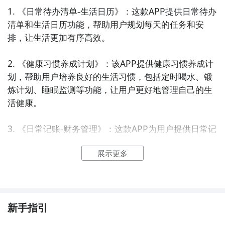
1. 《日常待办清单-生活日历》：这款APP提供日常待办
清单和生活日历功能，帮助用户规划每天的任务和安
排，让生活更加有序高效。

2. 《健康习惯养成计划》：该APP提供健康习惯养成计
划，帮助用户培养良好的生活习惯，包括定时喝水、锻
炼计划、睡眠监测等功能，让用户更好地管理自己的生
活健康。

3. 《日常记账-财务管理》：这款APP为用户提供日常记
账和财务管理功能，帮助用户记录每天的消费和收入，
展示更多
提醒用户合理理财，并生成详细的财务报表，让用户更
好地了解自己的花销和储蓄情况。

4. 《旅行助手-行程规划》：该APP提供旅行助手和行程
规划功能，用户可以记录旅行计划、制定行程安排、查
新手指引
看天气预报等，让旅行更加便捷和有序。
