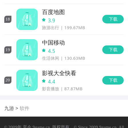
百度地图
下载
18
3.9
旅游出行
199.67MB
中国移动
下载
19
4.5
生活休闲
130.63MB
影视大全快看
下载
20
4.4
影音播放
87.87MB
九游
软件
© 2009年 至今 9game.cn. 版权所有。© Since 2009 9game.cn. All