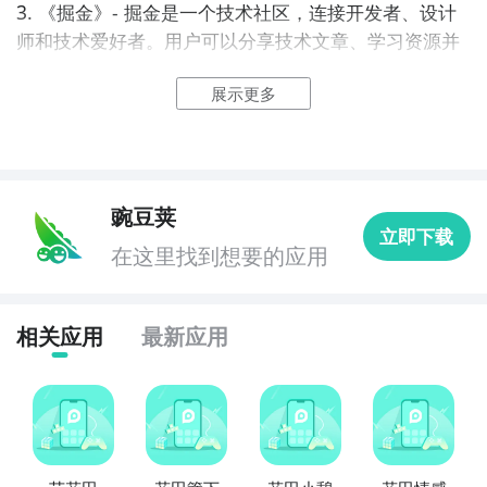
3. 《掘金》- 掘金是一个技术社区，连接开发者、设计
师和技术爱好者。用户可以分享技术文章、学习资源并
与同行交流，构建良好的技术交流平台。

展示更多
4. 《珍爱网》- 珍爱网是中国知名的婚恋交友平台，在
这里你可以寻找合适的伴侣，结交新朋友，并参与各种
婚恋活动和社交聚会。

豌豆荚
立即下载
5. 《美丽约》- 美丽约是一款以美容、时尚为主题的社
在这里找到想要的应用
交平台，用户可以分享自己的美妆心得、穿搭经验，并
与其他用户互动、交流。

相关应用
最新应用
6. 《微博》- 微博是一款热门的社交媒体平台，用户可
以发布短文、图片和视频，与关注者分享生活点滴，并
与其他用户进行互动。

7. 《陪我》- 陪我是一款陌生人聊天交友应用，用户可