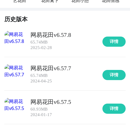
艺花田
花田篱下
花田小憩
花田情感
以通过语音或文字与陌生人聊天，分享心情、倾诉烦
恼，寻找共同话题和朋友。

历史版本
8. 《小红书》- 小红书是一个以社区、分享为核心的平
台，用户可以发现并分享各种生活经验、购物心得、旅
网易花田v6.57.8
行攻略等，与其他用户交流和互动。

详情
65.74MB
2025-02-28
9. 《猫眼电影》- 猫眼电影是一款专注于电影社交的应
用，用户可以查看电影资讯、观影评论，与其他影迷讨
网易花田v6.57.7
论电影话题，并寻找电影伙伴。

详情
65.74MB
2024-04-25
10. 《闺蜜社区》- 闺蜜社区是一个以女性社交为主题的
应用，用户可以分享美妆、时尚、职场和情感等方面的
经验，与其他女性用户交流和互动。
网易花田v6.57.5
详情
60.93MB
2024-01-17