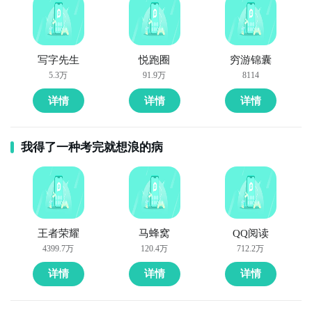
写字先生
悦跑圈
穷游锦囊
5.3万
91.9万
8114
详情
详情
详情
我得了一种考完就想浪的病
王者荣耀
马蜂窝
QQ阅读
4399.7万
120.4万
712.2万
详情
详情
详情