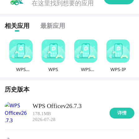
在这里找到想要的应用
10. 《PDF阅读器》- PDF阅读器是一款用于打开和阅读
PDF文件的工具，支持对PDF文件进行标注、批注和搜
索，提供多种阅读模式和导航功能，方便用户浏览和管
相关应用
最新应用
理文档。
WPS
WPS
WPS
WPS-IP
Office开发
Office办公
版
软件使用
历史版本
技巧
WPS Officev26.7.3
详情
178.1MB
2026-07-28