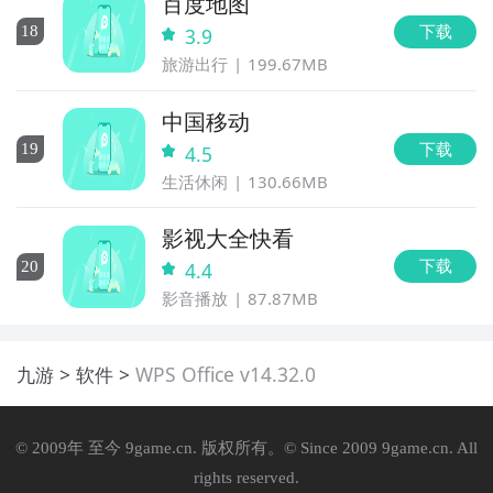
百度地图
下载
18
3.9
旅游出行
199.67MB
中国移动
下载
19
4.5
生活休闲
130.66MB
影视大全快看
下载
20
4.4
影音播放
87.87MB
九游
软件
WPS Office v14.32.0
© 2009年 至今 9game.cn. 版权所有。© Since 2009 9game.cn. All
rights reserved.