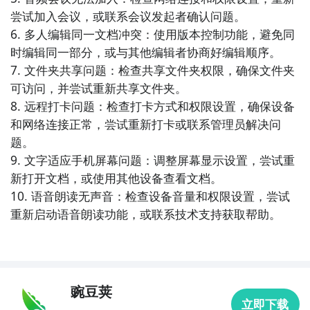
支持文字、图片、音频、视频等多种形式的记录，用户
尝试加入会议，或联系会议发起者确认问题。

可以进行多端同步和共享，提供便捷的协作和备份功
6. 多人编辑同一文档冲突：使用版本控制功能，避免同
能。

时编辑同一部分，或与其他编辑者协商好编辑顺序。

7. 文件夹共享问题：检查共享文件夹权限，确保文件夹
7. 《印象笔记》- 印象笔记是一款强大的笔记管理工
可访问，并尝试重新共享文件夹。

具，支持文字、图片、语音、附件等多种形式的记录，
8. 远程打卡问题：检查打卡方式和权限设置，确保设备
提供多端同步和共享功能，帮助用户高效地整理和管理
和网络连接正常，尝试重新打卡或联系管理员解决问
笔记内容。

题。

9. 文字适应手机屏幕问题：调整屏幕显示设置，尝试重
8. 《腾讯文档》- 腾讯文档是一款在线协作文档工具，
新打开文档，或使用其他设备查看文档。

支持多人同时编辑和实时评论，提供丰富的格式设置和
10. 语音朗读无声音：检查设备音量和权限设置，尝试
插入功能，方便团队成员进行协同办公和文件共享。

重新启动语音朗读功能，或联系技术支持获取帮助。
9. 《思维导图》- 思维导图是一款用于组织和表达思维
的工具，支持创建树状结构的思维导图，将复杂的信息
和关系可视化，帮助用户思路清晰、整理思维、提高工
豌豆荚
作效率。

立即下载