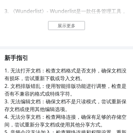
3. 《Wunderlist》- Wunderlist是一款任务管理工具，
可以创建、组织和共享任务清单，支持添加提醒、设置
展示更多
截止日期等功能，帮助用户提高工作效率和时间管理能
力。

4. 《百度云》- 百度云是一款云存储和文件同步工具，
用户可以将文件上传到云端，实现跨设备访问和共享，
新手指引
支持多种文件格式的预览和在线编辑，方便用户随时随
1. 无法打开文档：检查文档格式是否支持，确保文档没
地进行办公操作。

有损坏，尝试重新下载或导入文档。

2. 文档排版错乱：使用智能排版功能进行调整，检查是
5. 《Evernote》- Evernote是一款笔记管理工具，支持
否有不兼容的格式或特殊字符。

文字、图片、录音等多种形式的记录，可以将笔记进行
3. 无法编辑文档：确保文档不是只读模式，尝试重新保
分类和标签管理，方便用户整理和查找，提升学习和工
存文档或使用其他编辑选项。

作效率。

4. 无法分享文档：检查网络连接，确保有足够的存储空
间，尝试重新分享文档或使用其他分享方式。

6. 《有道云笔记》- 有道云笔记是一款云端笔记工具，
5. 音频会议无法加入：检查网络连接和权限设置，重新