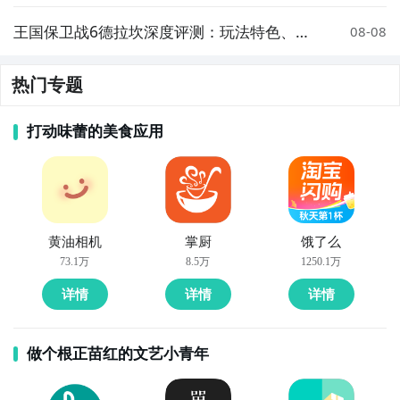
技巧详解
王国保卫战6德拉坎深度评测：玩法特色、关
08-08
卡设计与策略技巧全解析
热门专题
打动味蕾的美食应用
黄油相机
掌厨
饿了么
73.1万
8.5万
1250.1万
详情
详情
详情
做个根正苗红的文艺小青年