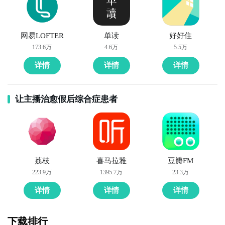
网易LOFTER
单读
好好住
173.6万
4.6万
5.5万
详情
详情
详情
让主播治愈假后综合症患者
荔枝
喜马拉雅
豆瓣FM
223.9万
1395.7万
23.3万
详情
详情
详情
下载排行