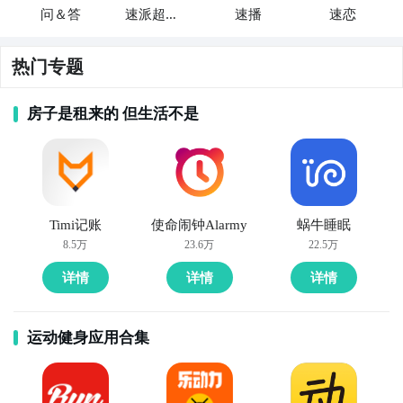
问＆答
速派超人-
速播
速恋
速派员
热门专题
房子是租来的 但生活不是
Timi记账
使命闹钟Alarmy
蜗牛睡眠
8.5万
23.6万
22.5万
详情
详情
详情
运动健身应用合集