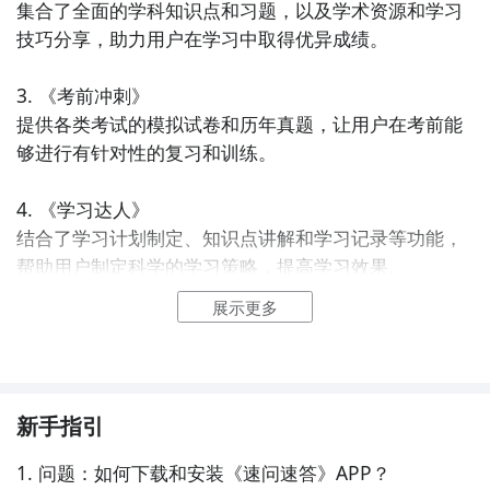
集合了全面的学科知识点和习题，以及学术资源和学习
技巧分享，助力用户在学习中取得优异成绩。

3. 《考前冲刺》

提供各类考试的模拟试卷和历年真题，让用户在考前能
够进行有针对性的复习和训练。

4. 《学习达人》

结合了学习计划制定、知识点讲解和学习记录等功能，
帮助用户制定科学的学习策略，提高学习效果。

展示更多
5. 《题海战术》

提供大量题目和解析，涵盖各个学科的考试内容，帮助
用户通过刷题提升学科水平。

新手指引
6. 《学科精灵》

集合了各科的视频讲解、学习笔记和习题库，旨在帮助
1. 问题：如何下载和安装《速问速答》APP？
