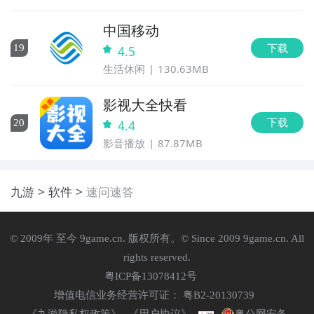
中国移动
下载
19
4.5
生活休闲
130.63MB
影视大全快看
下载
20
4.4
影音播放
87.87MB
九游
软件
速问速答
© 2009年 至今 9game.cn. 版权所有。© Since 2009 9game.cn. All
rights reserved.
粤ICP备13078412号
增值电信业务经营许可证： 粤B2-20130739
《九游隐私权政策》
《用户协议》
粤公网安备