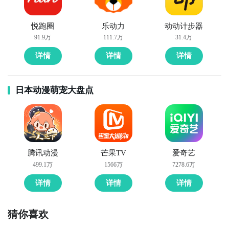
悦跑圈
乐动力
动动计步器
91.9万
111.7万
31.4万
详情
详情
详情
日本动漫萌宠大盘点
腾讯动漫
芒果TV
爱奇艺
499.1万
1566万
7278.6万
详情
详情
详情
猜你喜欢