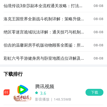
仙境传说3奈莎副本全流程通关攻略：打法技
08-08
巧、BOSS机制与队伍配置
洛克王国世界全新战斗机制详解：策略升级与
08-08
玩法革新
绝区零迷宫诡域玩法详解：通关技巧与机制解
08-08
析
伯吉的温馨厨房手机版动物顾客全图鉴：所有
08-08
可接待的萌宠角色汇总
彩虹六号手游健身房与卧室地图点位详解及实
08-08
战攻略
下载排行
腾讯视频
下载
0
1
3.6
影音播放
148.55MB