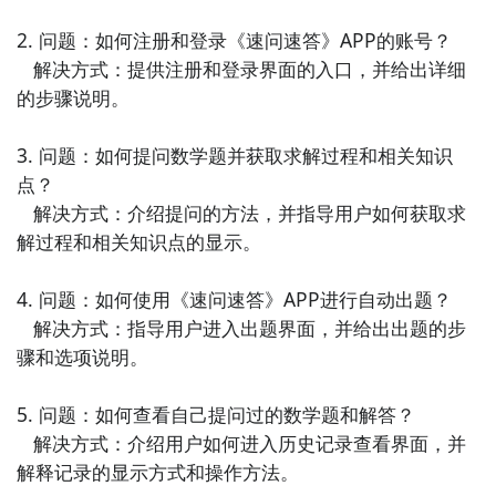
用户系统地学习各个学科知识点。

2. 问题：如何注册和登录《速问速答》APP的账号？

7. 《考试宝典》

   解决方式：提供注册和登录界面的入口，并给出详细
提供各类考试的备考资料和经验分享，包括复习计划、
的步骤说明。

备考技巧等，帮助用户全面准备考试。

3. 问题：如何提问数学题并获取求解过程和相关知识
8. 《学习指南》

点？

提供学习方法、记忆技巧和解题思路等实用的学习指
   解决方式：介绍提问的方法，并指导用户如何获取求
导，帮助用户提高学习效率和解题能力。

解过程和相关知识点的显示。

9. 《考试攻略》

4. 问题：如何使用《速问速答》APP进行自动出题？

整理了各类考试的应试技巧、备考经验和心理调节方
   解决方式：指导用户进入出题界面，并给出出题的步
法，帮助用户在考试中保持良好状态，取得优异成绩。

骤和选项说明。

10. 《学霸日记》

5. 问题：如何查看自己提问过的数学题和解答？

提供学习笔记、复习计划和学科知识整理，帮助用户系
   解决方式：介绍用户如何进入历史记录查看界面，并
统地记录和回顾学习内容，提高学科水平。
解释记录的显示方式和操作方法。
