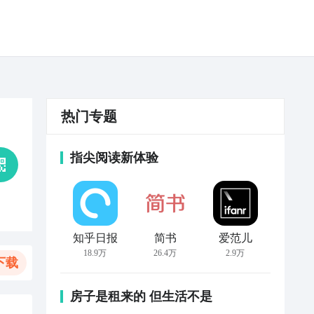
热门专题
指尖阅读新体验
知乎日报
简书
爱范儿
18.9万
26.4万
2.9万
下载
房子是租来的 但生活不是