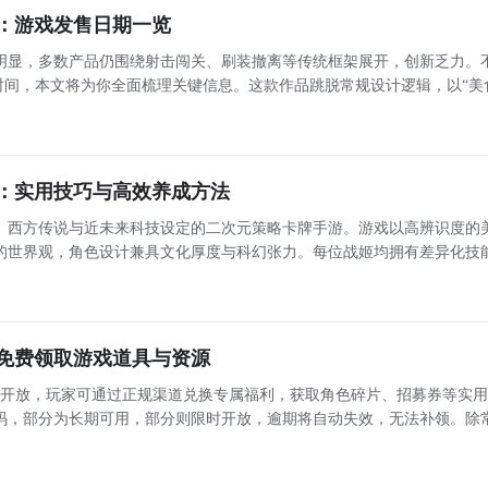
：游戏发售日期一览
明显，多数产品仍围绕射击闯关、刷装撤离等传统框架展开，创新乏力。
时间，本文将为你全面梳理关键信息。这款作品跳脱常规设计逻辑，以“美
具一格的沉浸式体验。《雾海之下》最新下载预约地址》》》》》#雾海之
：实用技巧与高效养成方法
、西方传说与近未来科技设定的二次元策略卡牌手游。游戏以高辨识度的
的世界观，角色设计兼具文化厚度与科幻张力。每位战姬均拥有差异化技
阵容灵活调整站位与技能释放节奏，强调策略深度与即时应变能力。 战力成
长
免费领取游戏道具与资源
面开放，玩家可通过正规渠道兑换专属福利，获取角色碎片、招募券等实
码，部分为长期可用，部分则限时开放，逾期将自动失效，无法补领。除
动，官方还会同步推出限定礼包码，助力玩家快速成长。 最新礼包码汇
总与