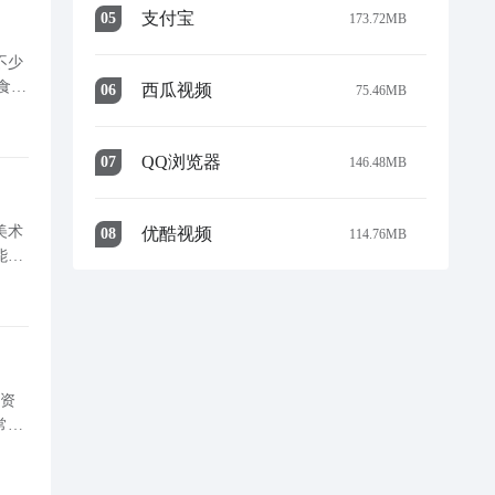
支付宝
0
5
173.72MB
不少
食冒
西瓜视频
0
6
75.46MB
下#
QQ浏览器
0
7
146.48MB
美术
优酷视频
0
8
114.76MB
能机
用资
常规