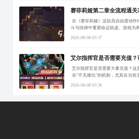
赛菲莉娅第二章全流程通关攻
在《赛菲莉娅》这款高自由度动作
斗与抉择中重塑命运轨迹。游戏为角
格迥异的流派体系。第二章作为早
2026-08-08 03:37
艾尔指挥官是否需要充值？
艾尔指挥官是否需要大量充值？这
在“不充难玩”的机制，尤其在当
2026-08-08 03:36