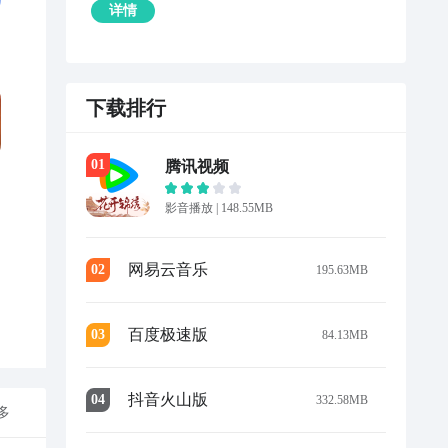
详情
下载排行
0
1
腾讯视频
影音播放
|
148.55MB
网易云音乐
0
2
195.63MB
百度极速版
0
3
84.13MB
抖音火山版
0
4
332.58MB
多