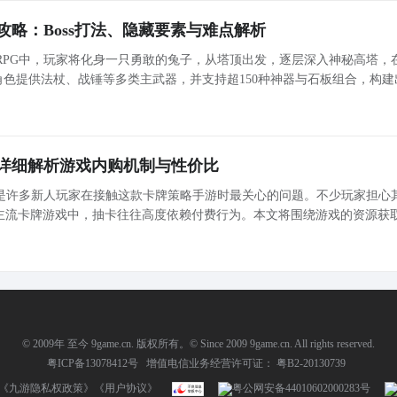
略：Boss打法、隐藏要素与难点解析
RPG中，玩家将化身一只勇敢的兔子，从塔顶出发，逐层深入神秘高塔，
色提供法杖、战锤等多类主武器，并支持超150种神器与石板组合，构建
期关键章节，不仅是玩法机制全面展开的起点，更承载着宝箱系统解锁、
详细解析游戏内购机制与性价比
是许多新人玩家在接触这款卡牌策略手游时最关心的问题。不少玩家担心
前主流卡牌游戏中，抽卡往往高度依赖付费行为。本文将围绕游戏的资源获
辑、养成路径与付费
© 2009年 至今 9game.cn. 版权所有。© Since 2009 9game.cn. All rights reserved.
粤ICP备13078412号
增值电信业务经营许可证： 粤B2-20130739
《九游隐私权政策》
《用户协议》
粤公网安备44010602000283号