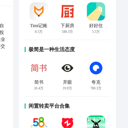
自
Timi记账
下厨房
好好住
8.5万
188.3万
5.5万
投
企业
外交
极简是一种生活态度
简书
开眼
夸克
26.4万
19.9万
780.3万
闲置转卖平台合集