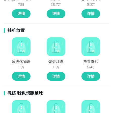
7981
131.7万
58.5万
详情
详情
详情
挂机放置
通过上面的游戏介绍和图片，可能大家对滚球大作战手
有大致的了解了，不过这么游戏要怎么样才能抢先体验
到呢？不用担心，目前九游客户端已经开通了测试提醒
了，通过在九游APP中搜索“滚球大作战手”，点击右边
超进化物语
爆炒江湖
放置奇兵
的【订阅】或者是【开测提醒】，订阅游戏就不会错过
15万
1.3万
23.4万
最先的下载机会了咯！
详情
详情
详情
下载九游APP订阅滚球大作战手>>>>>>
教练 我也想踢足球
一键高速下载，礼包轻松到手！