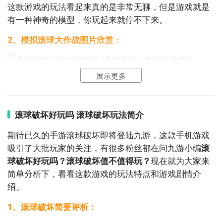
这款游戏的玩法看起来真的是非常无聊，但是游戏就是
有一种神奇的模型，你玩起来就停不下来。
全球好游抢先下
福利礼包免费领
官方直播陪你玩
2、模拟滚球大作战图片欣赏：
立即下载
展示更多
滚球破坏好玩吗 滚球破坏玩法简介
通过上面的游戏介绍和图片，可能大家对模拟滚球大作
战有大致的了解了，不过这么游戏要怎么样才能抢先体
期待已久的手游滚球破坏即将登陆九游，这款手机游戏
验到呢？不用担心，目前九游客户端已经开通了测试提
吸引了大批玩家的关注，有很多粉丝都在问九游小编
滚
醒了，通过在九游APP中搜索“模拟滚球大作战”，点击
球破坏好玩吗？滚球破坏值不值得玩？
现在就为大家来
右边的【订阅】或者是【开测提醒】，订阅游戏就不会
简单分析下，看看这款游戏的玩法特点和游戏剧情介
错过最先的下载机会了咯！
绍。
1、滚球破坏简要评析：
九游APP