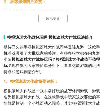
2、滚球炸弹图片欣赏：
立即下载
展示更多
模拟滚球大作战好玩吗 模拟滚球大作战玩法简介
通过上面的游戏介绍和图片，可能大家对滚球炸弹有大
致的了解了，不过这么游戏要怎么样才能抢先体验到
期待已久的手游模拟滚球大作战即将登陆九游，这款手
呢？不用担心，目前九游客户端已经开通了测试提醒
机游戏吸引了大批玩家的关注，有很多粉丝都在问九游
了，通过在九游APP中搜索“滚球炸弹”，点击右边的
小编
模拟滚球大作战好玩吗？模拟滚球大作战值不值得
【订阅】或者是【开测提醒】，订阅游戏就不会错过最
玩？
现在就为大家来简单分析下，看看这款游戏的玩法
先的下载机会了咯！
特点和游戏剧情介绍。
1、模拟滚球大作战简要评析：
九游APP
模拟滚球大作战是一款非常好玩的益智休闲游戏，游戏
刷好游 上九游
名为模拟滚球大作战，在这款游戏中玩家这次要做的事
情就是控制一个小球滚动来闯关，其实模拟滚球大作战