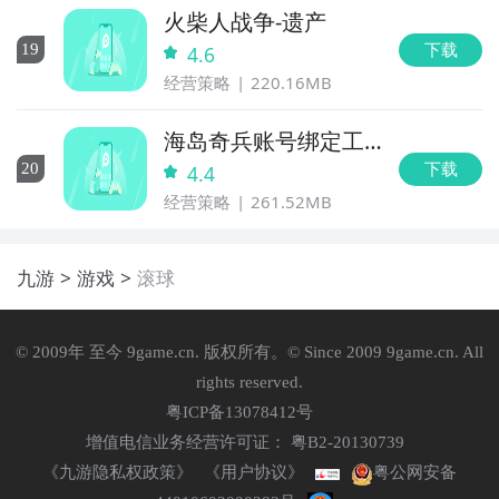
火柴人战争-遗产
下载
19
4.6
经营策略
220.16MB
海岛奇兵账号绑定工
具
下载
20
4.4
经营策略
261.52MB
九游
游戏
滚球
© 2009年 至今 9game.cn. 版权所有。© Since 2009 9game.cn. All
rights reserved.
粤ICP备13078412号
增值电信业务经营许可证： 粤B2-20130739
《九游隐私权政策》
《用户协议》
粤公网安备