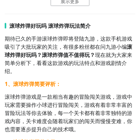
展示更多
滚球炸弹好玩吗 滚球炸弹玩法简介
通过上面的游戏介绍和图片，可能大家对滚球大冲关有
大致的了解了，不过这么游戏要怎么样才能抢先体验到
期待已久的手游滚球炸弹即将登陆九游，这款手机游戏
呢？不用担心，目前九游客户端已经开通了测试提醒
吸引了大批玩家的关注，有很多粉丝都在问九游小编
滚
了，通过在九游APP中搜索“滚球大冲关”，点击右边的
球炸弹好玩吗？滚球炸弹值不值得玩？
现在就为大家来
【订阅】或者是【开测提醒】，订阅游戏就不会错过最
简单分析下，看看这款游戏的玩法特点和游戏剧情介
先的下载机会了咯！
绍。
1、滚球炸弹简要评析：
九游APP
滚球炸弹游戏是一款相当有趣的冒险闯关游戏，游戏中
刷好游 上九游
玩家需要操作小球进行冒险闯关，游戏有着非常丰富的
冒险玩法等你去体验，每一个关卡都有着非常独特的游
戏内容，关卡难度会随着玩家们的闯关而慢慢变难，你
也需要逐步提升自己的技术哦。
全球好游抢先下
福利礼包免费领
官方直播陪你玩