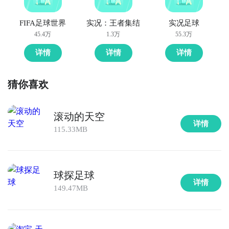
FIFA足球世界
实况：王者集结
实况足球
45.4万
1.3万
55.3万
详情
详情
详情
连GD都在玩的游戏APP
点击高速下载和GD一起面对面
猜你喜欢
智能预约礼包和下载你还等什么
滚动的天空
详情
115.33MB
球探足球
详情
149.47MB