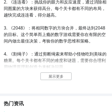
2. 《连连看》：挑战你的眼力和反应速度，通过消除相
同图案的方块来获得高分。每个关卡都有不同的布局，
越快完成连连看，得分越高。

3. 《2048》：将相同数字的方块合并，最终达到2048
的目标。这个简单而上瘾的数字游戏需要你在有限的空
间内做出最佳决策，考验你的数学思维和策略。

4. 《割绳子》：通过剪断绳索来帮助小怪物吃到美味的
糖果。每个关卡都有不同的难度和谜题，需要你合理利
用物理原理和创造力来解决问题。

展示更多
5. 《贪吃蛇》：控制一条小蛇在有限的区域内吃食物，
并避免撞到自己的身体或墙壁。随着吃下的食物越来越
多，蛇的身体会越来越长，挑战也会变得更加困难。

热门资讯
6. 《消消乐》：通过消除相同颜色的方块来得分。这是