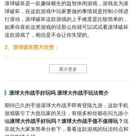
滚球破坏是一款趣味横生的益智休闲游戏，游戏名为滚
刷好游 上九游
球破坏，在这款游戏中玩家要做的事情就是控制小球进
行滚动，滚球破坏这款游戏的上手难度是比较简单的，
如果你喜欢这类游戏的话那么你就可以试试看滚球破坏
这款游戏了，相信是不会让你失望的。
全球好游抢先下
福利礼包免费领
官方直播陪你玩
2、滚球破坏图片欣赏：
立即下载
展示更多
滚球大作战手好玩吗 滚球大作战手玩法简介
通过上面的游戏介绍和图片，可能大家对滚球破坏有大
致的了解了，不过这么游戏要怎么样才能抢先体验到
期待已久的手游滚球大作战手即将登陆九游，这款手机
呢？不用担心，目前九游客户端已经开通了测试提醒
游戏吸引了大批玩家的关注，有很多粉丝都在问九游小
了，通过在九游APP中搜索“滚球破坏”，点击右边的
编
滚球大作战手好玩吗？滚球大作战手值不值得玩？
现
【订阅】或者是【开测提醒】，订阅游戏就不会错过最
在就为大家来简单分析下，看看这款游戏的玩法特点和