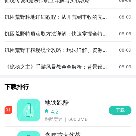
饥困荒野种地详细教程：从开荒到丰收的完整
08-09
指南
饥困荒野特质获取方法详解：快速掌握全特质
08-09
解锁技巧
饥困荒野丰耘秘境全攻略：玩法详解、资源分
08-09
布与生存技巧
《诡秘之主》手游风暴教会全解析：背景设
08-09
定、职业体系与玩法攻略
下载排行
地铁跑酷
下载
0
1
4.2
跑酷竞速
600.2MB
贪吃蛇大作战