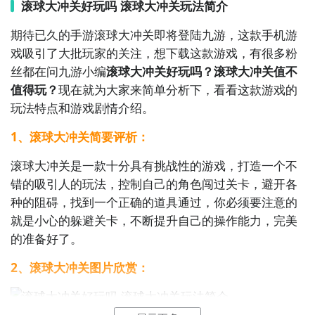
一款简单而休闲的游戏，适合放松和娱乐，同时也有一
滚球大冲关好玩吗 滚球大冲关玩法简介
定的策略性和挑战性。

期待已久的手游滚球大冲关即将登陆九游，这款手机游
戏吸引了大批玩家的关注，想下载这款游戏，有很多粉
7. 《拼图游戏》：将拼散的图片拼接在一起，还原完整
丝都在问九游小编
滚球大冲关好玩吗？滚球大冲关值不
的图像。这个游戏需要你观察力和耐心，以及对图像的
值得玩？
现在就为大家来简单分析下，看看这款游戏的
分析和拼接能力。

玩法特点和游戏剧情介绍。
8. 《夹娃娃》：通过控制夹子的角度和力度来抓取娃
1、滚球大冲关简要评析：
娃，目标是抓到指定的娃娃或奖品。这个游戏既有益智
滚球大冲关是一款十分具有挑战性的游戏，打造一个不
的因素，又有一定的运气和技巧的要求。

错的吸引人的玩法，控制自己的角色闯过关卡，避开各
种的阻碍，找到一个正确的道具通过，你必须要注意的
9. 《找茬游戏》：在两幅看似相同的图片中找出差异
就是小心的躲避关卡，不断提升自己的操作能力，完美
点。这个游戏锻炼你的观察力和细节把握能力，同时也
的准备好了。
提供了放松和娱乐的体验。

2、滚球大冲关图片欣赏：
10. 《跳一跳》：通过点击屏幕来控制角色跳跃，跳过
障碍物并获取高分。这个简单而上瘾的游戏需要你的准
确度和反应速度，挑战自己的极限。