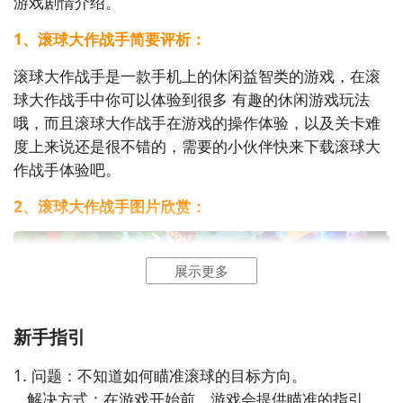
先的下载机会了咯！
游戏剧情介绍。
1、滚球大作战手简要评析：
九游APP
滚球大作战手是一款手机上的休闲益智类的游戏，在滚
刷好游 上九游
球大作战手中你可以体验到很多 有趣的休闲游戏玩法
哦，而且滚球大作战手在游戏的操作体验，以及关卡难
度上来说还是很不错的，需要的小伙伴快来下载滚球大
作战手体验吧。
全球好游抢先下
福利礼包免费领
官方直播陪你玩
2、滚球大作战手图片欣赏：
立即下载
展示更多
新手指引
1. 问题：不知道如何瞄准滚球的目标方向。

   解决方式：在游戏开始前，游戏会提供瞄准的指引，