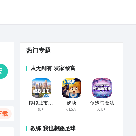
热门专题
从无到有 发家致富
模拟城市：我是市长
奶块
创造与魔法
19万
61.5万
92.9万
下载
教练 我也想踢足球