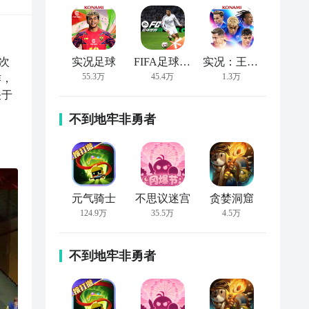
次
实况足球
FIFA足球世界
实况：王者集结
55.3万
45.4万
1.3万
作，
关于
不到地牢非勇者
元气骑士
不思议迷宫
贪婪洞窟
124.9万
35.5万
4.5万
不到地牢非勇者