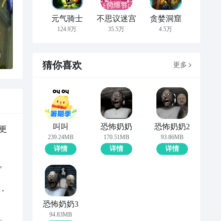
元气骑士
不思议迷宫
贪婪洞窟
124.9万
35.5万
4.5万
猜你喜欢
更多
叫叫
恐怖奶奶
恐怖奶奶2
更
239.24MB
170.51MB
93.86MB
详情
详情
详情


，
恐怖奶奶3
94.83MB