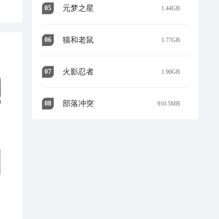
元梦之星
0
5
1.44GB
猫和老鼠
0
6
1.77GB
火影忍者
0
7
1.96GB
部落冲突
0
8
910.5MB