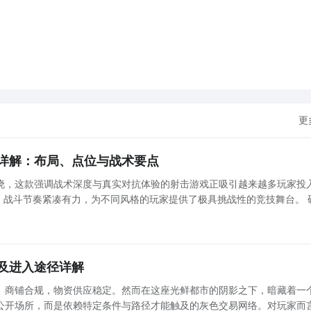
更
详解：布局、点位与战术要点
晓，这款强调战术深度与真实对抗体验的射击游戏正吸引越来越多玩家投
，战斗节奏紧凑有力，为不同风格的玩家提供了极具挑战性的竞技舞台。 
向：地图设计逻辑解析 本作地图以战术功能性为核心出发点，涵盖硬核对枪、经典爆破、团队协作
及进入途径详解
、商铺合规，物资供应稳定。然而在这座光鲜都市的阴影之下，暗藏着一
公开场所，而是依赖特定条件与路径才能触及的灰色交易网络。对玩家而