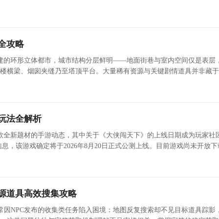
手中积压大量闲置赃物亟待变现时，黑市便成为关键资源获取与资产转化
心渠道
全攻略
建的环形立体都市，城市结构分层鲜明——地面街巷与室内空间仅是表层
钟楼横梁、烟囱夹缝乃至塔顶平台。大量稀有资源与关键剧情道具并非藏
与移动策略 高效抵达屋顶区域依
赖
玩法全解析
款全新题材的手游动态，其中关于《大侠闯天下》的上线日期成为玩家社
息，该游戏确定将于2026年8月20日正式公测上线。目前游戏尚未开放下
提供的预约入口提前登记，待正式发布后即可第一时间体验。融合无限流
源道具高效搜集攻略
常因NPC发布的收集类任务陷入困境：地图反复搜索却不见目标道具踪影