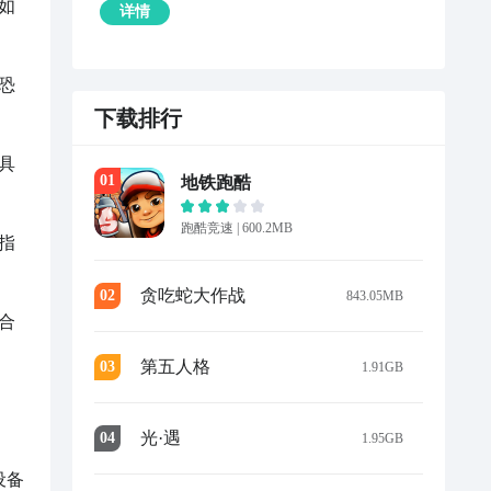
如
详情
恐
下载排行
具
0
1
地铁跑酷
跑酷竞速
|
600.2MB
指
贪吃蛇大作战
0
2
843.05MB
合
第五人格
0
3
1.91GB
光·遇
0
4
1.95GB
设备