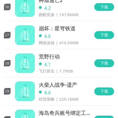
神庙逃亡2
下载
16
4.2
跑酷竞速
147.86MB
崩坏：星穹铁道
下载
17
4.6
网络游戏
416.59MB
荒野行动
下载
18
4.1
飞行射击
1.79GB
火柴人战争-遗产
下载
19
4.6
经营策略
220.16MB
海岛奇兵账号绑定工