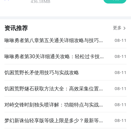
436.18MB
资讯推荐
更多
咻咻勇者第八章第五关通关详细攻略与技巧分
08-11
享
咻咻勇者第30关详细通关攻略：轻松过卡技巧
08-11
与步骤解析
饥困荒野长矛使用技巧与实战攻略
08-11
饥困荒野燧石获取方法大全：高效采集位置与
08-11
技巧
对峙交锋时刻独头喷详解：功能特点与实战应
08-11
用分析
梦幻新诛仙轻享版等级上限是多少？最新等级
08-11
限制与突破攻略