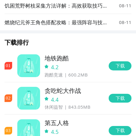
饥困荒野树枝采集方法详解：高效获取技巧与
08-11
实用攻略
燃烧纪元斧王角色搭配攻略：最强阵容与技能
08-11
加点思路
下载排行
地铁跑酷
下载
0
1
4.2
跑酷竞速
600.2MB
贪吃蛇大作战
下载
0
2
4.4
休闲益智
843.05MB
第五人格
下载
0
3
4.5