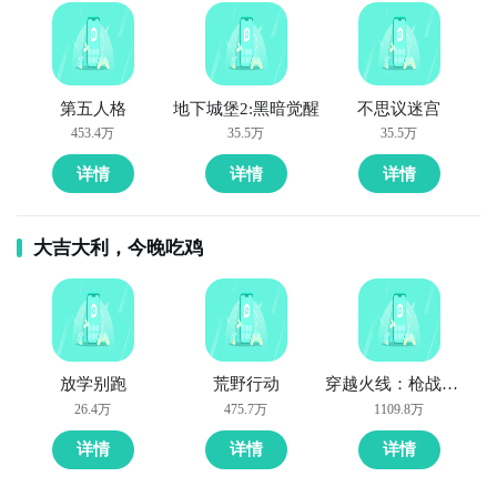
第五人格
地下城堡2:黑暗觉醒
不思议迷宫
453.4万
35.5万
35.5万
详情
详情
详情
大吉大利，今晚吃鸡
放学别跑
荒野行动
穿越火线：枪战王者
26.4万
475.7万
1109.8万
详情
详情
详情