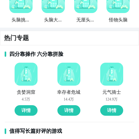
头脑挑战
头脑大挑
无厘头脑
怪物头脑
赛
战
洞大挑战
热门专题
四分靠操作 六分靠拼脸
贪婪洞窟
幸存者危城
元气骑士
4.5万
14.4万
124.9万
详情
详情
详情
值得写长篇好评的游戏